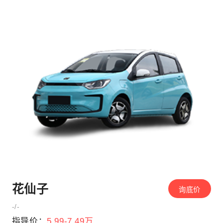
花仙子
询底价
-/-
指导价：
5.99-7.49万