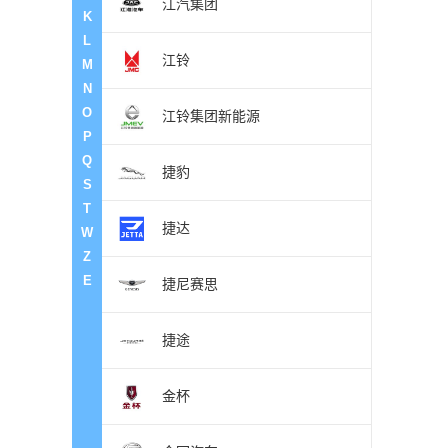
江汽集团
K
L
江铃
M
N
O
江铃集团新能源
P
Q
捷豹
S
T
捷达
W
Z
E
捷尼赛思
捷途
金杯