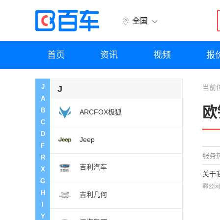
全国
首页
资讯
视频
报
J
当前
J
A
欧
B
ARCFOX极狐
C
D
Jeep
F
服务热
R
吉利汽车
X
关于
G
鄂公网
H
吉利几何
I
Y