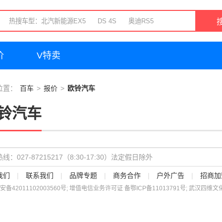
价
V特卖
位置：
百车
报价
欧铃汽车
铃汽车
线：027-87215217（8:30-17:30）法定假日除外
我们
|
联系我们
|
品牌专题
|
商务合作
|
户外广告
|
招商加
安备
42011102003560
号; 增值电信业务许可证 备
鄂ICP备11013791号
; 武汉四维文化