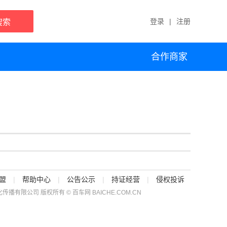
登录
|
注册
搜索
合作商家
盟
|
帮助中心
|
公告公示
|
持证经营
|
侵权投诉
传播有限公司 版权所有 © 百车网 BAICHE.COM.CN