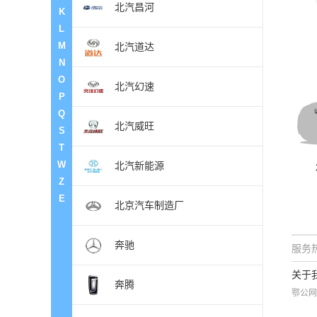
北汽昌河
K
L
M
北汽道达
N
O
北汽幻速
P
Q
北汽威旺
S
T
W
北汽新能源
Z
E
北京汽车制造厂
奔驰
服务热
关于
奔腾
鄂公网