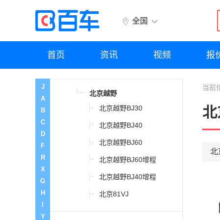
宝沃
全国
保时捷
首页
资讯
视频
报
北京越野
J
当前
北京越野
A
北京越野BJ30
北
B
C
北京越野BJ40
D
北京越野BJ60
F
北
R
北京越野BJ60增程
X
北京越野BJ40增程
G
H
北京81VJ
I
Y