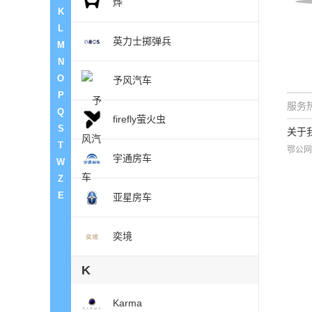
烨
K
L
英力士掷弹兵
M
N
O
予风汽车
P
服务热
Q
firefly萤火虫
S
关于
T
鄂公网
宇通房车
W
Z
E
亚星房车
奕境
K
Karma