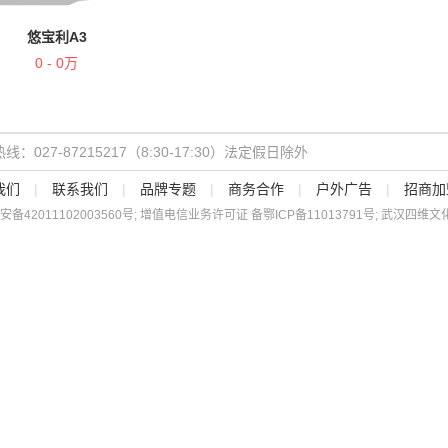
悠宝利A3
0 - 0万
线：027-87215217（8:30-17:30）法定假日除外
我们
|
联系我们
|
品牌专题
|
商务合作
|
户外广告
|
招商加
安备
42011102003560
号; 增值电信业务许可证 备
鄂ICP备11013791号
; 武汉四维文化