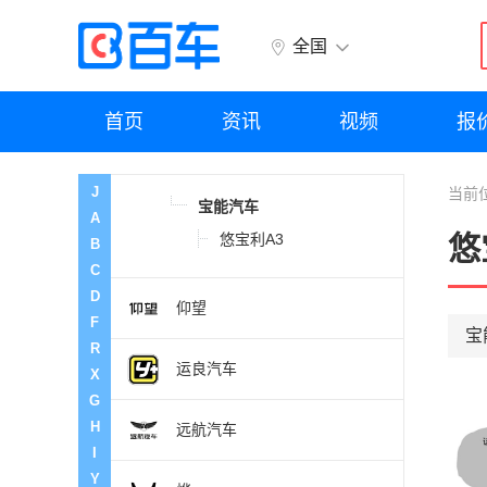
雅升汽车
全国
越界
首页
资讯
视频
报
悠宝利
J
当前
宝能汽车
A
悠宝利A3
悠
B
C
D
仰望
F
宝
R
运良汽车
X
G
H
远航汽车
I
Y