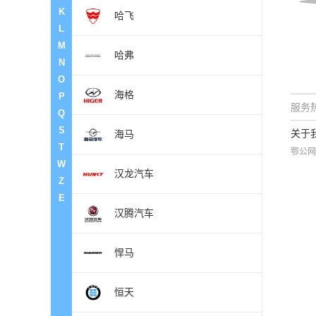
K
哈飞
L
M
哈弗
N
O
海格
P
服务热
Q
S
关于
海马
T
鄂公网
W
汉龙汽车
Z
E
汉腾汽车
悍马
恒天