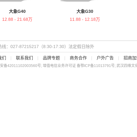
大象G40
大象G30
12.88 - 21.68万
11.88 - 12.18万
线：027-87215217（8:30-17:30）法定假日除外
我们
|
联系我们
|
品牌专题
|
商务合作
|
户外广告
|
招商加
安备
42011102003560
号; 增值电信业务许可证 备
鄂ICP备11013791号
; 武汉四维文化