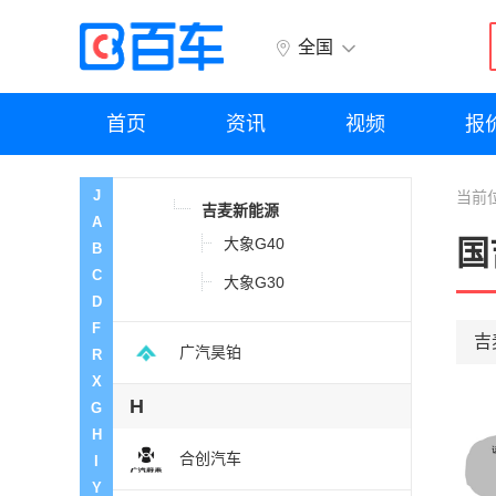
国机智骏
全国
国金汽车
首页
资讯
视频
报
国吉商用车
J
当前
吉麦新能源
A
大象G40
国
B
C
大象G30
D
F
吉
广汽昊铂
R
X
H
G
H
合创汽车
I
Y