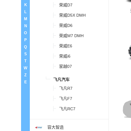
K
荣威D7
L
荣威D5X DMH
M
荣威D6
N
O
荣威M7 DMH
P
荣威E6
Q
S
荣威i6
T
家越07
W
Z
飞凡汽车
E
飞凡R7
飞凡F7
飞凡RC7
容大智造