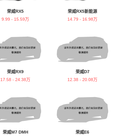
荣威RX5
荣威RX5新能源
9.99 - 15.59万
14.79 - 16.98万
荣威RX9
荣威D7
17.58 - 24.38万
12.38 - 20.08万
荣威M7 DMH
荣威E6