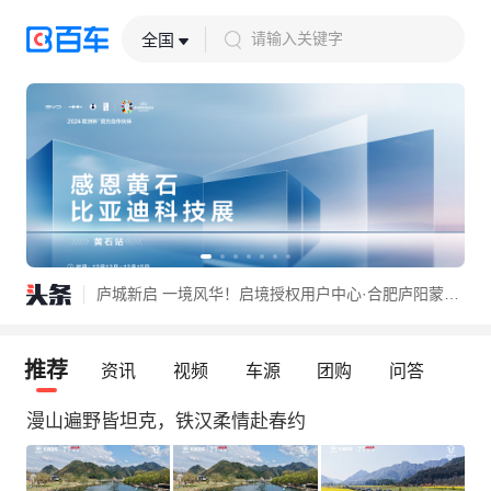
请输入关键字
全国
近四十款新车首发首秀！还有各种福利，速来打卡安徽五一车展
庐城新启 一境风华！启境授权用户中心·合肥庐阳蒙城北路盛大开业
长城炮Hi4-T武汉站深度链接用户价值
近四十款新车首发首秀！还有各种福利，速来打卡安徽五一车展
推荐
资讯
视频
车源
团购
问答
庐城新启 一境风华！启境授权用户中心·合肥庐阳蒙城北路盛大开业
漫山遍野皆坦克，铁汉柔情赴春约