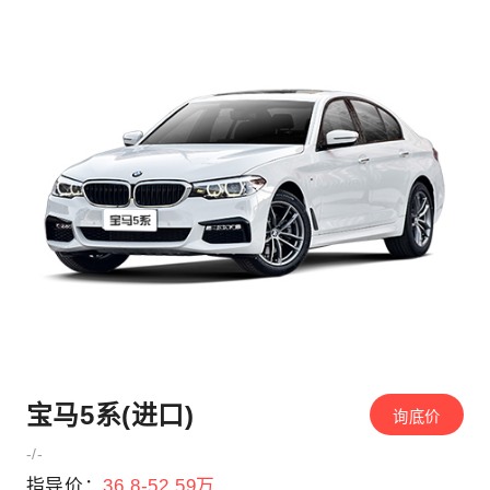
宝马5系(进口)
询底价
-/-
指导价：
36.8-52.59万