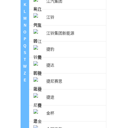
江汽集团
K
L
江铃
M
N
O
江铃集团新能源
P
Q
捷豹
S
T
捷达
W
Z
E
捷尼赛思
捷途
金杯