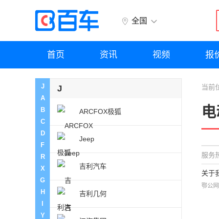
全国
首页
资讯
视频
报
J
当前
J
A
电
B
ARCFOX极狐
C
D
Jeep
F
服务热
R
吉利汽车
X
关于
G
鄂公网
H
吉利几何
I
Y