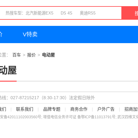
价
V特卖
位置：
百车
报价
电动屋
动屋
线：027-87215217（8:30-17:30）法定假日除外
我们
|
联系我们
|
品牌专题
|
商务合作
|
户外广告
|
招商加
安备
42011102003560
号; 增值电信业务许可证 备
鄂ICP备11013791号
; 武汉四维文化