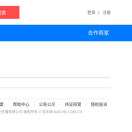
登录
|
注册
搜索
合作商家
盟
|
帮助中心
|
公告公示
|
持证经营
|
侵权投诉
传播有限公司 版权所有 © 百车网 BAICHE.COM.CN