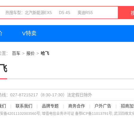
价
V特卖
位置：
百车
报价
哈飞
飞
线：027-87215217（8:30-17:30）法定假日除外
我们
|
联系我们
|
品牌专题
|
商务合作
|
户外广告
|
招商加
安备
42011102003560
号; 增值电信业务许可证 备
鄂ICP备11013791号
; 武汉四维文化