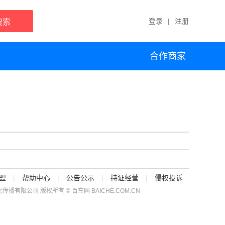
登录
|
注册
搜索
合作商家
盟
|
帮助中心
|
公告公示
|
持证经营
|
侵权投诉
传播有限公司 版权所有 © 百车网 BAICHE.COM.CN