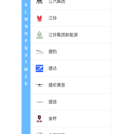
江汽集团
K
L
江铃
M
N
O
江铃集团新能源
P
Q
捷豹
S
T
捷达
W
Z
E
捷尼赛思
捷途
金杯