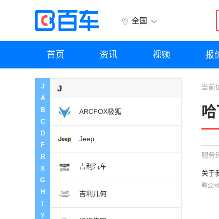
全国
首页
资讯
视频
报
J
当前
J
A
哈
B
ARCFOX极狐
C
D
Jeep
F
服务热
R
吉利汽车
X
关于
G
鄂公网
H
吉利几何
I
Y