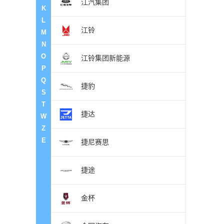
江汽集团
K
L
江铃
M
N
O
江铃集团新能源
P
Q
捷豹
S
T
捷达
W
Z
E
捷尼赛思
捷途
金杯