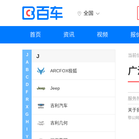
全国
首页
资讯
视频
报
J
当前
J
A
广
B
ARCFOX极狐
C
D
Jeep
F
服务热
R
吉利汽车
X
关于
G
鄂公网
H
吉利几何
I
Y