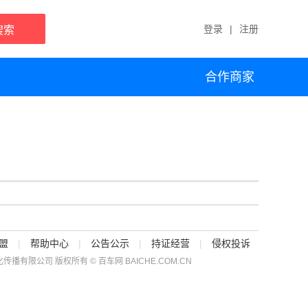
登录
|
注册
搜索
合作商家
盟
|
帮助中心
|
公告公示
|
持证经营
|
侵权投诉
传播有限公司 版权所有 © 百车网 BAICHE.COM.CN