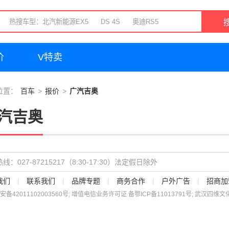
价
V特卖
位置：
百车
报价
广汽吉奥
汽吉奥
线：027-87215217（8:30-17:30）法定假日除外
我们
|
联系我们
|
品牌专题
|
商务合作
|
户外广告
|
招商加
安备
42011102003560
号; 增值电信业务许可证 备
鄂ICP备11013791号
; 武汉四维文化