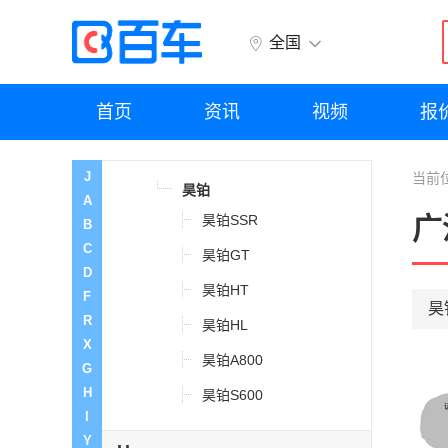
国金汽车
全国
国吉商用车
首页
资讯
视频
报
广汽昊铂
J
当前
昊铂
A
昊铂SSR
广
B
C
昊铂GT
D
昊铂HT
F
昊
R
昊铂HL
X
昊铂A800
G
H
昊铂S600
I
Y