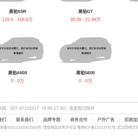
昊铂SSR
昊铂GT
128.6 - 168.6万
20.39 - 21.99万
昊铂A800
昊铂S600
0 - 0万
0 - 0万
线：027-87215217（8:30-17:30）法定假日除外
我们
|
联系我们
|
品牌专题
|
商务合作
|
户外广告
|
招商加
安备
42011102003560
号; 增值电信业务许可证 备
鄂ICP备11013791号
; 武汉四维文化