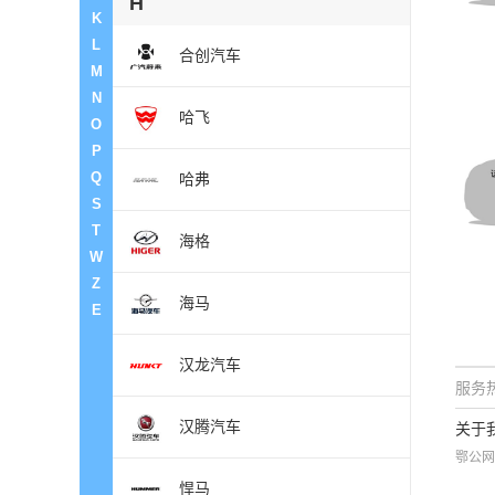
H
K
L
合创汽车
M
N
哈飞
O
P
Q
哈弗
S
T
海格
W
Z
海马
E
汉龙汽车
服务热
汉腾汽车
关于
鄂公网
悍马