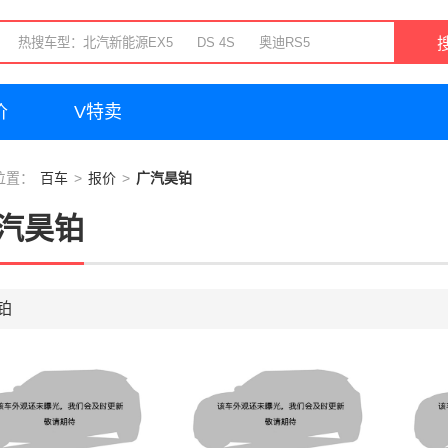
价
V特卖
位置：
百车
报价
广汽昊铂
汽昊铂
铂