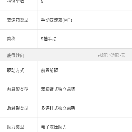
挡位个数
5
变速箱类型
手动变速箱(MT)
简称
5挡手动
底盘转向
●标配 ○选配 -无
驱动方式
前置前驱
前悬架类型
双横臂式独立悬架
后悬架类型
多连杆式独立悬架
助力类型
电子液压助力