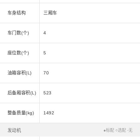
车身结构
三厢车
车门数(个)
4
座位数(个)
5
油箱容积(L)
70
后备厢容积(L)
523
整备质量(kg)
1492
发动机
●标配 ○选配 -无