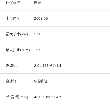
环保标准
国IV
上市时间
2009.05
最大功率(kW)
121
最大扭矩(N·m)
197
发动机
2.0L 165马力 L4
变速箱
5挡手动
长*宽*高(mm)
4815*1832*1475