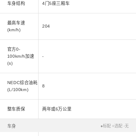
车身结构
4门5座三厢车
最高车速
204
(km/h)
官方0-
100km/h加速
-
(s)
NEDC综合油耗
8
(L/100km)
整车质保
两年或6万公里
车身
●标配 ○选配 -无