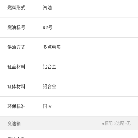
燃料形式
汽油
燃油标号
92号
供油方式
多点电喷
缸盖材料
铝合金
缸体材料
铝合金
环保标准
国IV
变速箱
●标配 ○选配 -无