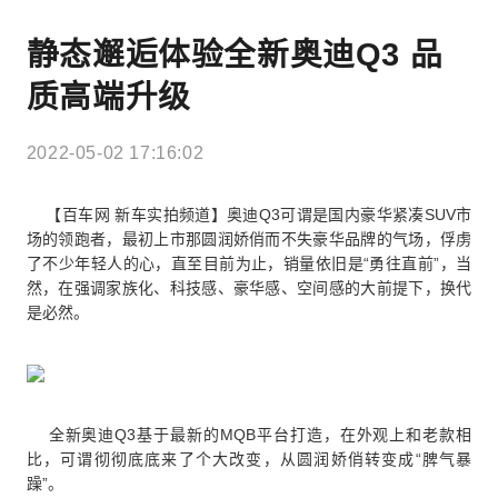
静态邂逅体验全新奥迪Q3 品
质高端升级
2022-05-02 17:16:02
【百车网 新车实拍频道】奥迪Q3可谓是国内豪华紧凑SUV市
场的领跑者，最初上市那圆润娇俏而不失豪华品牌的气场，俘虏
了不少年轻人的心，直至目前为止，销量依旧是“勇往直前”，当
然，在强调家族化、科技感、豪华感、空间感的大前提下，换代
是必然。
全新奥迪Q3基于最新的MQB平台打造，在外观上和老款相
比，可谓彻彻底底来了个大改变，从圆润娇俏转变成“脾气暴
躁”。