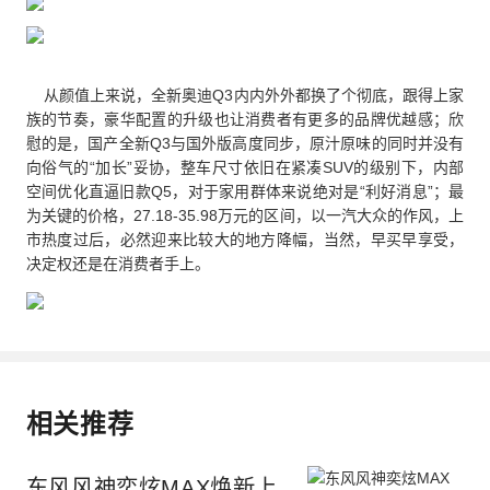
从颜值上来说，全新奥迪Q3内内外外都换了个彻底，跟得上家
族的节奏，豪华配置的升级也让消费者有更多的品牌优越感；欣
慰的是，国产全新Q3与国外版高度同步，原汁原味的同时并没有
向俗气的“加长”妥协，整车尺寸依旧在紧凑SUV的级别下，内部
空间优化直逼旧款Q5，对于家用群体来说绝对是“利好消息”；最
为关键的价格，27.18-35.98万元的区间，以一汽大众的作风，上
市热度过后，必然迎来比较大的地方降幅，当然，早买早享受，
决定权还是在消费者手上。
相关推荐
东风风神奕炫MAX焕新上