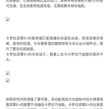
优质基因，它采用插电式混合动力，使用专用充电桩只需3小时即
可充满，且支持家用电源充电，无需依赖专用充电桩。
卡罗拉双擎E+的熏黑尾灯配搭展车的蓝色涂装，视觉效果非常
棒，富有科技感。与车尾等宽的镀铬饰条与车头设计相呼应，提
升了整车的高级感。
卡罗拉双擎E+的内饰设计，粗看上去与卡罗拉汽油版的差异不
大。
棕黑双色内饰增强了豪华感，多功能真皮方向盘和中控大屏意味
着双擎E+的配置不会输给卡罗拉汽油版。卡罗拉双擎E+的仪表盘