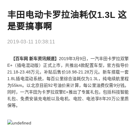
丰田电动卡罗拉油耗仅1.3L 这
是要搞事啊
2019-03-11 10:38:11
【百车网 新车资讯频道】
2019年3月9日，一汽丰田卡罗拉双擎
E+（插电混动版）正式上市，共推出4款配置车型，官方指导价
21.18-23.48万元，补贴后售价18.98-21.28万元。新车搭载一套
1.8L插电混动系统，每百公里综合油耗仅为1.3L，纯电续航里程
为55km。以北京目前92号油价来计算，每公里油费仅需9分钱。
同时，一汽丰田为卡罗拉双擎E+推出了专属礼包，包括科技智能
礼包、免费安装充电桩以及电机、电控、电池享8年20万公里质
保等。