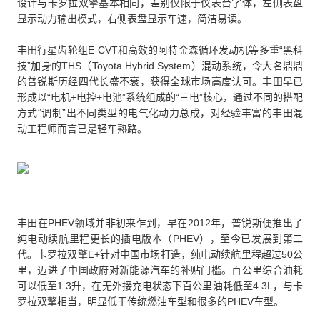
设计与卡罗拉双擎基本相同，差别仅限于仪表台字体，左侧表盘
显示动力输出模式，右侧表盘显示车速，简洁易读。
丰田行星齿轮组E-CVT和高效的阿特金森循环发动机等多重“黑科
技”加身的THS（Toyota Hybrid System）混动系统，令大名鼎鼎
的普锐斯历经四代长盛不衰，获得全球市场高度认可。丰田早已
形成以“电机+电控+电池”系统组成的“三电”核心，通过不同的搭配
方式“调制”出不同类型的电气化动力总成，对经验丰富的丰田混
动工程师而言已是轻车熟路。
丰田在PHEV领域并非初来乍到，早在2012年，普锐斯便推出了
纯电动续航里程更长的插电版本（PHEV），至今已发展到第二
代。卡罗拉双擎E+针对中国市场打造，纯电动续航里程超过50公
里，迈进了中国政府对新能源汽车的补贴门槛。百公里综合油耗
可以低至1.3升，在无外接充电状态下百公里油耗低至4.3L，与卡
罗拉双擎相当，明显低于传统燃油车型和很多的PHEV车型。