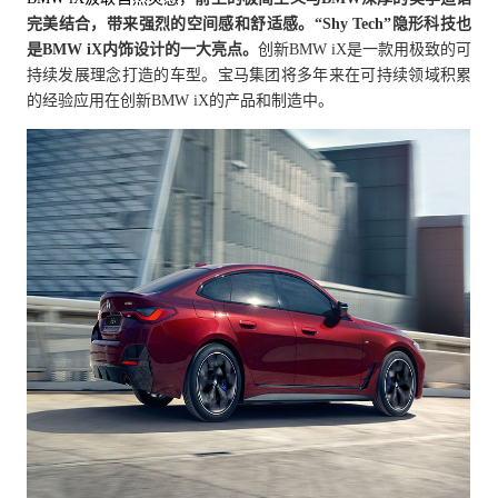
完美结合，带来强烈的空间感和舒适感。
“Shy Tech”
隐形科技也
是
BMW iX
内饰设计的一大亮点。
创新
BMW iX
是一款用极致的可
持续发展理念打造的车型。宝马集团将多年来在可持续领域积累
的经验应用在创新
BMW iX
的
产品和制造中。