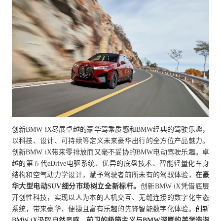
创新
BMW iX
尽展卓越的豪华驾乘质感和
BMW
经典的驾驶乐趣，
以科技、设计、可持续等定义未来豪华出行的全方位产品魅力。
创新
BMW iX
带来零排放而又毫不妥协的
BMW
电动驾驶乐趣。卓
越的第五代
eDrive
电驱系统、优异的底盘技术、智能轻量化车身
结构和空气动力学设计，赋予驾驶者前所未有的驾驭体验，
在豪
华大型电动
SUV
细分市场树立全新标杆。
创新
BMW iX
凭借底层
开创性科技，实现以人为本的人机交互、无缝连接的数字化生态
系统，带来豪华、便捷且富有乐趣的先锋智能数字化体验。
创新
BMW iX
汲取自然灵感，
前卫的极简主义与
BMW
深厚的美学造诣