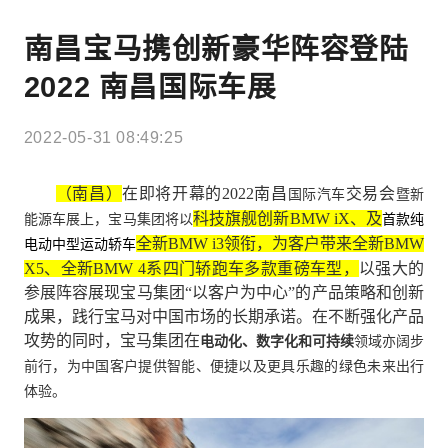
南昌宝马携创新豪华阵容登陆
2022 南昌国际车展
2022-05-31 08:49:25
（
南昌
）
在即将开幕的
2022
南昌
交易会
国际汽车
暨新
科技旗舰创新
BMW iX
、及
能源车展上，宝马集团将以
首款纯
全
新
BMW i3
领衔，为
客户
带来
全新
BMW
电动中型运动轿车
X5
、
全新
BMW 4
系
四门轿跑车多款重磅车型
，
以强大的
参展阵容展现宝马集团
“
以客户为中心
”
的产品策略和创新
成果，践行宝马对中国市场的长期承诺。在不断强化产品
攻势的同时，宝马集团在
电动化、数字化和可持续
领域亦阔步
前行，为中国客户提供智能、便捷以及更具乐趣的绿色未来出行
体验。