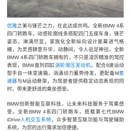
优雅
之美与锋芒之力，在此达成共鸣。全新BMW 4系
四门轿跑车，动感轮廓线条搭配四门五座车身，锋芒
姿态，淋漓尽显，家族化全新纵向设计星幕进气格
栅，为灵感肆意升华，动静间，令人驻足神往。全新
BMW 4系四门轿跑车拥有的，不只是凌厉精准的驾控
表现，BMW直列四缸
涡轮增压
发动机
，配合8速运动
型手自一体变速箱，汹涌动力蓄势待发，更配备M
差
速器
与M运动悬架，为驾驶者提供稳定动态表现的同
时，带来更舒适的乘坐感受。
BMW创新智能互联科技，让未来科技服务于驾乘感
受。全新BMW 4系四门轿跑车，搭载第七代BMW
iDrive
人机交互系统
，众多智慧互联功能与驾驶辅助
系统，为您的出行需求加倍便捷。