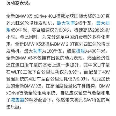
况动态表现。
全新BMW X5 xDrive 40Li搭载屡获国际大奖的3.0T直
列六缸涡轮增压发动机，
最大功率
245千瓦，
最大扭
矩
450牛米，零百加速仅为6.0秒，极速高达238公里/
小时。与此同时，为充分满足中国消费者的多样化需
求，全新BMW X5还提供BMW 2.0T直列四缸涡轮增压
发动机，最大
功率
为180千瓦，峰值
扭矩
为400牛米。
全新BMW X5不仅拥有出色的动力表现，燃油经济性
还在进口版车型的基础上进一步提升，其中30Li车型
在WLTC工况下百公里油耗仅为8.9升，而配备了48V
轻混系统的40Li车型百公里油耗仅为9.3升。轴距加长
后的全新BMW X5，在高强度轻量化车身结构、BMW
xDrive智能全轮驱动系统、自适应双轴空气悬架和电
子
减震器
的精妙配合下，依然带来极具SAV特色的驾
驶乐趣。