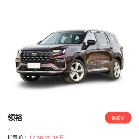
领裕
询底价
-/-
指导价：
17.38-22.18万