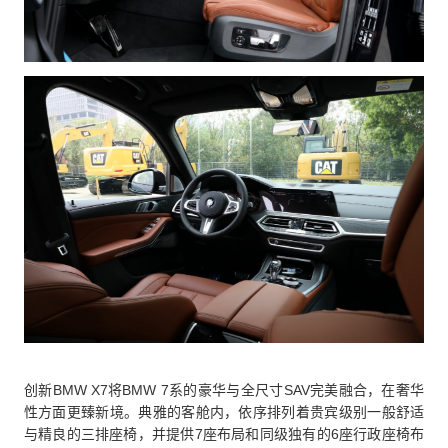
创新BMW X7将BMW 7系的豪华与全尺寸SAV完美融合，在奢华
性方面更臻新境。典雅的客舱内，依序排列着贵宾级别一般舒适
与精良的三排座椅，并提供7座布局和同级独有的6座行政座椅布