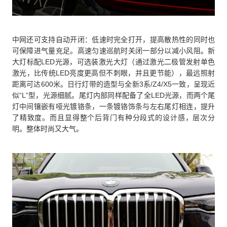
中网还可支持自动开闭：低速时完全打开，提高散热性的同时也
可保障进气量充足。高速匀速巡航时关闭一部分以减小风阻。新
大灯标配LED光源，可选装激光大灯（通过激光二极管发射单色
激光，比传统LED亮度更高但不刺眼，并且更节能），最远照射
距离可达600米。日行灯带的造型与全新3系/Z4/X5一致，呈现近
似“L”型，光源细腻。尾灯内部同样配备了全LED光源，而两个尾
灯中间镶嵌有哑光镀铬条，一条镀铬饰条与左右尾灯相连，提升
了精致度。而且显得整个后背门有种分段式的设计感，层次分
明。整体时尚又大气。