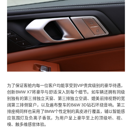
为了保证客舱内每一位客户均能享受到VIP贵宾级别的豪华待遇，
创新BMW X7将豪华与舒适深入到每个细节。如车辆还拥有同级
别独有的第三排独立天窗、第三排独立空调、媲美前排视野的宽
阔第三排侧窗户，以及遍布整车的B&W 3D钻石环绕音响。第三
排座椅同样也采用了BMW个性定制的真皮进行覆盖，辅以智能感
应氛围灯及负离子香氛，为用户呈上豪华至上的顶级听、视、
嗅、触多维感官体验。