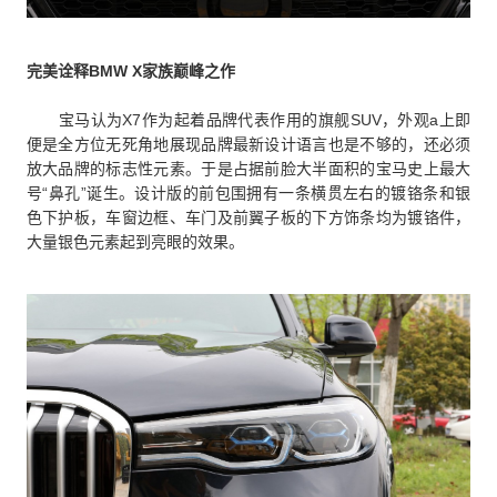
完美诠释BMW X家族巅峰之作
宝马认为X7作为起着品牌代表作用的旗舰SUV，外观a上即
便是全方位无死角地展现品牌最新设计语言也是不够的，还必须
放大品牌的标志性元素。于是占据前脸大半面积的宝马史上最大
号“鼻孔”诞生。设计版的前包围拥有一条横贯左右的镀铬条和银
色下护板，车窗边框、车门及前翼子板的下方饰条均为镀铬件，
大量银色元素起到亮眼的效果。