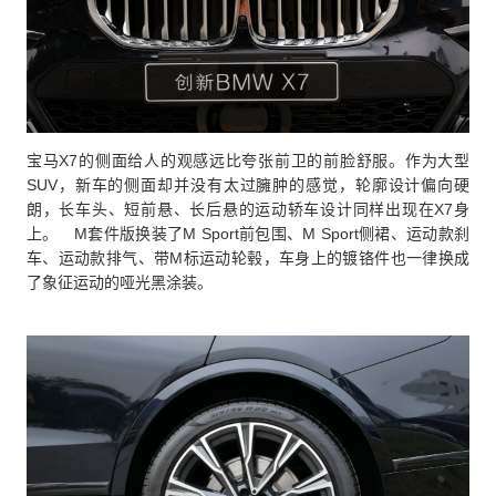
宝马X7的侧面给人的观感远比夸张前卫的前脸舒服。作为大型
SUV，新车的侧面却并没有太过臃肿的感觉，轮廓设计偏向硬
朗，长车头、短前悬、长后悬的运动轿车设计同样出现在X7身
上。 M套件版换装了M Sport前包围、M Sport侧裙、运动款刹
车、运动款排气、带M标运动轮毂，车身上的镀铬件也一律换成
了象征运动的哑光黑涂装。