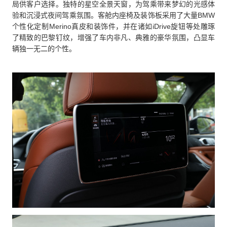
局供客户选择。独特的星空全景天窗，为驾乘带来梦幻的光感体
验和沉浸式夜间驾乘氛围。客舱内座椅及装饰板采用了大量BMW
个性化定制Merino真皮和装饰件，并在诸如iDrive旋钮等处雕琢
了精致的巴黎钉纹，增强了车内非凡、典雅的豪华氛围，凸显车
辆独一无二的个性。