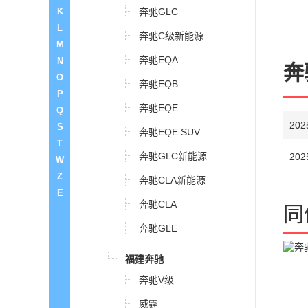
K
奔驰GLC
L
奔驰C级新能源
M
奔驰EQA
N
奔
O
奔驰EQB
P
奔驰EQE
Q
20
S
奔驰EQE SUV
T
奔驰GLC新能源
202
W
Z
奔驰CLA新能源
E
奔驰CLA
同
奔驰GLE
福建奔驰
奔驰V级
威霆