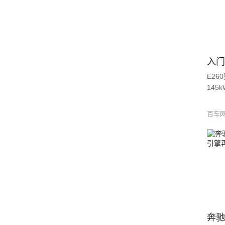
威霆(进口)
Sprinter
奔驰GLE轿跑
奔驰GLE轿跑新能源
乌尼莫克U4023
E26
145
乌尼莫克U5023
奔驰CLE
百车
梅赛德斯-AMG
奔驰A级AMG(进口)
奔驰CLA AMG
奔驰C级AMG
奔驰GLA AMG
奔驰GLB AMG