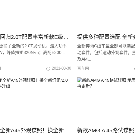
入门回归2.0T配置丰富新款E级标轴版上市
0更换了全新的2.0T发动机，最大功率
全新奔驰C级车型全部可以选配AM
kW，峰值扭矩320N·m；高配E300...
动套件，包括运动外观套件，
及AM...
网
2021-03-30
百车网
奔驰全新A45外观谍照！换全新灯组/2.0T引擎再升级