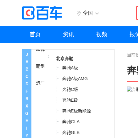
北汽新能源
全国
北京汽车制造厂
首页
资讯
视频
报
奔驰
J
当前
北京奔驰
A
奔驰A级
奔
B
C
奔驰A级AMG
D
奔驰C级
F
R
奔驰E级
X
奔驰E级新能源
G
H
奔驰GLA
I
奔驰GLB
Y