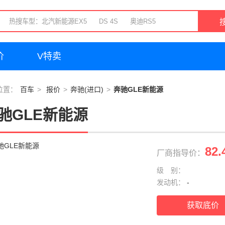
价
V特卖
位置：
百车
报价
奔驰(进口)
奔驰GLE新能源
驰GLE新能源
82.
厂商指导价：
级 别：
发动机：
-
获取底价