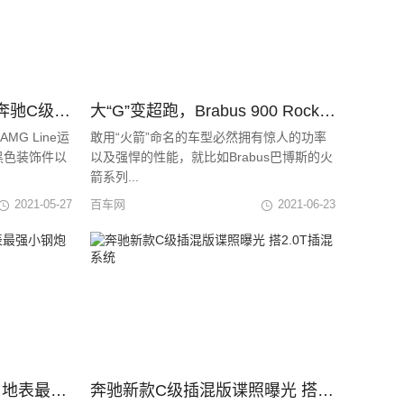
提供多种配置选配 全新奔驰C级配置曝光
大“G”变超跑，Brabus 900 Rocket Edition发布
G Line运
敢用“火箭”命名的车型必然拥有惊人的功率
黑色装饰件以
以及强悍的性能，就比如Brabus巴博斯的火
箭系列...
2021-05-27
百车网
2021-06-23
新款AMG A 45路试谍照 地表最强小钢炮再更新？
奔驰新款C级插混版谍照曝光 搭2.0T插混系统