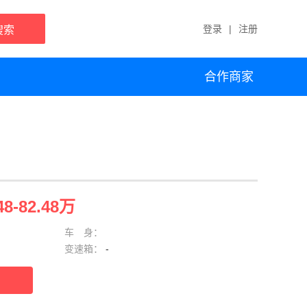
登录
|
注册
搜索
合作商家
48-82.48万
车 身：
变速箱：
-