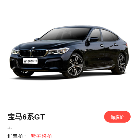
宝马6系GT
询底价
-/-
指导价：
暂无报价