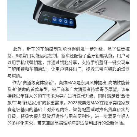
此外，新车的车辆控制功能也得到进一步升级，除了语音控
制、9项常用功能远程控制，新车还配备了蓝牙钥匙功能，用户可
以用手机代替钥匙，并通过钥匙分享，支持手机蓝牙一键实现车
门解闭锁和车辆启动，让用户轻装出门，拯救忘带车钥匙的烦恼
与尴尬。
作为“赛道级宽体家轿”，奕炫MAX是东风风神提出“高端性能普
及者”使命的首款车型，被厂商和广大消费者持续寄予厚望。该车
持续以年轻人的购车需求为导向进行迭代升级，同时满足着“激情
飙车”与“舒适家用”的多重需求。2023款奕炫MAX在继承奕炫家族
赛道级基因的基础上对外观内饰、智能配置适时推出货真价实的
升级，将极大提升驾驶舒适性与用车便利性，进一步满足年轻人
的多样化需求，带来兼顾高端性能与舒适便利出行的全新体验。