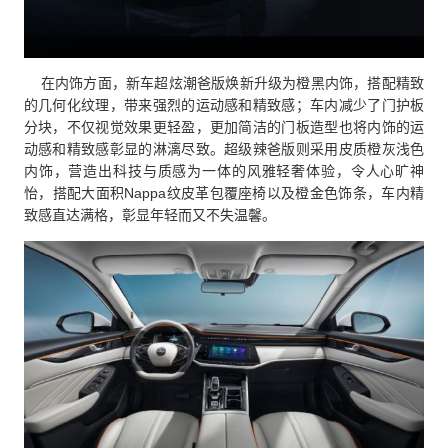
在内饰方面，新车超炫潮爸版焕新升级为橙黑内饰，搭配精致
的几何化纹理，带来强烈的运动感和精致感；车内减少了门护板
分块，不仅视觉效果更轻盈，更加简洁的门板造型也将内饰的运
动感和精致感彰显的淋漓尽致。超级辣爸版则采用皮质橙灰浅色
内饰，营造出科技与质感为一体的风雅轻奢体验，令人心旷神
怡，搭配大面积Nappa纹皮革包覆座椅以及橙金色饰条，车内精
致感直达满格，彰显年轻而又不失温馨。