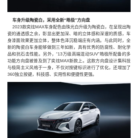
车身升级陶瓷白，采用全新“皓极”方向盘
2023款奕炫MAX车身配色由珠光白升级为陶瓷白，在呈现出陶
瓷的通透感之余，彰显出更加深、暗的立体感和深邃的质感，车
身漆面效果更加立体，整体色泽沉稳端庄有内涵。与此同时，全
新的陶瓷白车身能够做到三年如新，具有优秀的防腐性、耐化学
品和抗石击性能。另外，“13万级高端混动SUV”皓极所配备的多
功能方向盘被普及到了奕炫MAX新款上。这款方向盘设计集科技
与极简主义风格于一身，不仅对按键标识进行了优化，还增加了
360独立按键，科技感、实用性和便捷性更强。