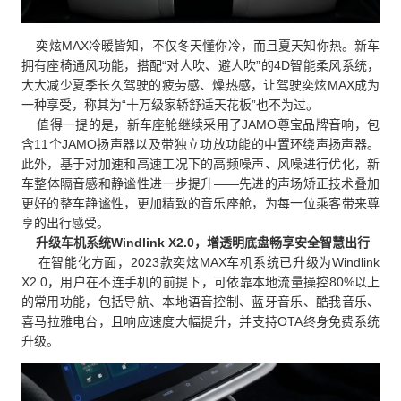
奕炫MAX冷暖皆知，不仅冬天懂你冷，而且夏天知你热。新车
拥有座椅通风功能，搭配“对人吹、避人吹”的4D智能柔风系统，
大大减少夏季长久驾驶的疲劳感、燥热感，让驾驶奕炫MAX成为
一种享受，称其为“十万级家轿舒适天花板”也不为过。
值得一提的是，新车座舱继续采用了JAMO尊宝品牌音响，包
含11个JAMO扬声器以及带独立功放功能的中置环绕声扬声器。
此外，基于对加速和高速工况下的高频噪声、风噪进行优化，新
车整体隔音感和静谧性进一步提升——先进的声场矫正技术叠加
更好的整车静谧性，更加精致的音乐座舱，为每一位乘客带来尊
享的出行感受。
升级车机系统Windlink X2.0，增透明底盘畅享安全智慧出行
在智能化方面，2023款奕炫MAX车机系统已升级为Windlink
X2.0，用户在不连手机的前提下，可依靠本地流量操控80%以上
的常用功能，包括导航、本地语音控制、蓝牙音乐、酷我音乐、
喜马拉雅电台，且响应速度大幅提升，并支持OTA终身免费系统
升级。