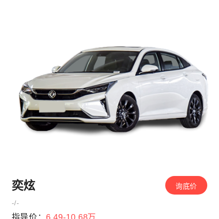
奕炫
询底价
-/-
指导价：
6.49-10.68万