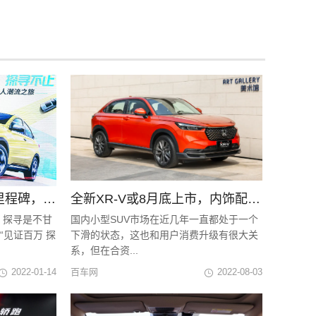
合资小型SUV首个百万里程碑，XR-V领潮再破局！
全新XR-V或8月底上市，内饰配置将有大变化！
。探寻是不甘
国内小型SUV市场在近几年一直都处于一个
“见证百万 探
下滑的状态，这也和用户消费升级有很大关
系，但在合资...
2022-01-14
百车网
2022-08-03