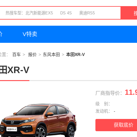
价
V特卖
位置：
百车
报价
东风本田
本田XR-V
田XR-V
11.
厂商指导价：
级 别：
发动机：
-
获取底价