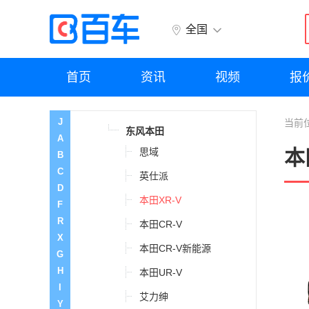
奔驰
全国
奔腾
首页
资讯
视频
报
本田
J
当前
东风本田
A
思域
本
B
C
英仕派
D
本田XR-V
F
R
本田CR-V
X
本田CR-V新能源
G
H
本田UR-V
I
艾力绅
Y