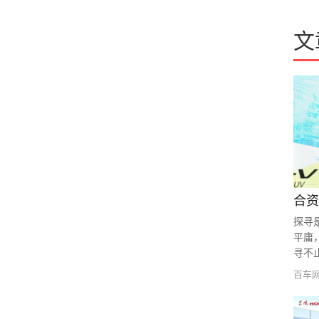
标致
文
别克
宾利
铂驰
布加迪
探寻
北汽瑞翔
平庸
寻不止.
百智新能源
百车
巴菲特汽车