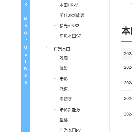
K
本田HR-V
L
英仕派新能源
M
猎光e:NS2
N
本
O
东风本田S7
P
Q
广汽本田
20
S
雅阁
T
202
缤智
W
Z
皓影
E
202
冠道
202
奥德赛
皓影新能源
202
型格
广汽本田P7