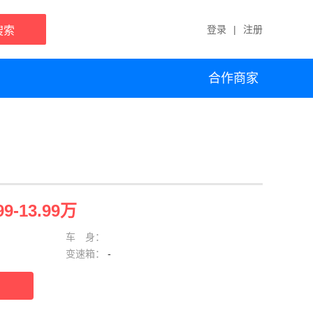
登录
|
注册
搜索
合作商家
99-13.99万
车 身：
变速箱：
-