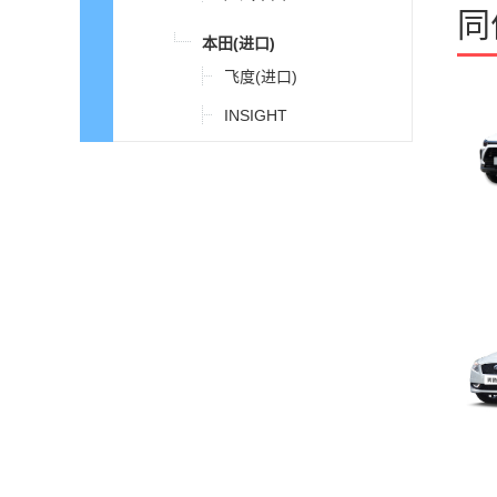
同
本田(进口)
飞度(进口)
INSIGHT
里程
奥德赛(海外)
思域(进口)
比德文汽车
比克汽车
比速汽车
比亚迪