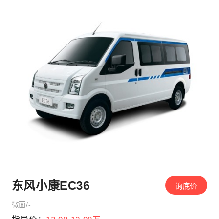
东风小康EC36
询底价
微面/-