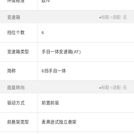
环保标准
欧IV
变速箱
●标配 ○选配 -无
挡位个数
6
变速箱类型
手自一体变速箱(AT)
简称
6挡手自一体
底盘转向
●标配 ○选配 -无
驱动方式
前置前驱
前悬架类型
麦弗逊式独立悬架