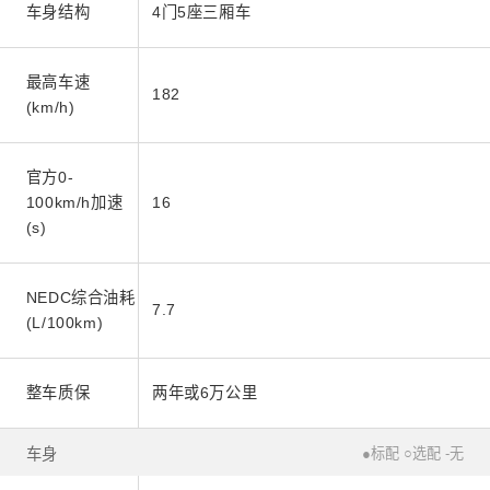
车身结构
4门5座三厢车
最高车速
182
(km/h)
官方0-
100km/h加速
16
(s)
NEDC综合油耗
7.7
(L/100km)
整车质保
两年或6万公里
车身
●标配 ○选配 -无