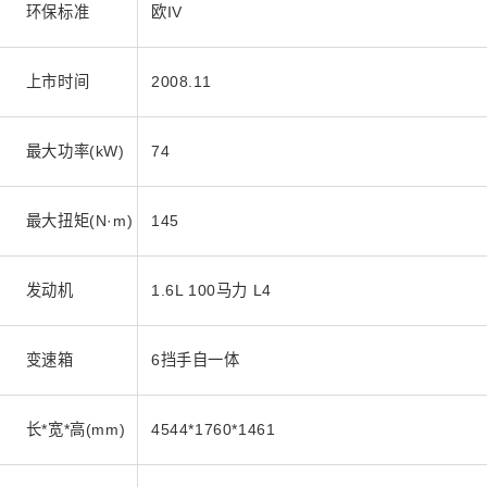
环保标准
欧IV
上市时间
2008.11
最大功率(kW)
74
最大扭矩(N·m)
145
发动机
1.6L 100马力 L4
变速箱
6挡手自一体
长*宽*高(mm)
4544*1760*1461