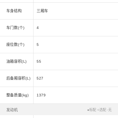
车身结构
三厢车
车门数(个)
4
座位数(个)
5
油箱容积(L)
55
后备厢容积(L)
527
整备质量(kg)
1379
发动机
●标配 ○选配 -无