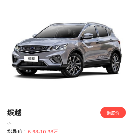
缤越
询底价
-/-
指导价：
6.68-10.38万