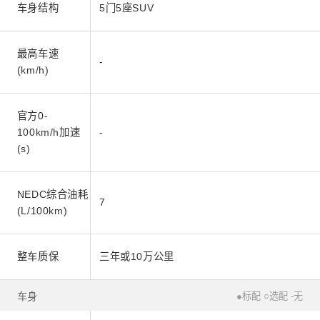
车身结构
5门5座SUV
最高车速
-
(km/h)
官方0-
100km/h加速
-
(s)
NEDC综合油耗
7
(L/100km)
整车质保
三年或10万公里
车身
●标配 ○选配 -无