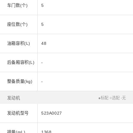
车门数(个)
5
座位数(个)
5
油箱容积(L)
48
后备厢容积(L)
-
整备质量(kg)
-
发动机
●标配 ○选配 -无
发动机型号
523A0027
排量(mL)
1368