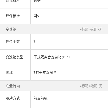
缸体材料
铸铁
环保标准
国V
变速箱
●标配 ○选配 -无
挡位个数
7
变速箱类型
干式双离合变速箱(DCT)
简称
7挡干式双离合
底盘转向
●标配 ○选配 -无
驱动方式
前置前驱