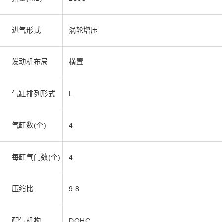
进气形式
涡轮增压
发动机布局
横置
气缸排列形式
L
气缸数(个)
4
每缸气门数(个)
4
压缩比
9.8
配气机构
DOHC