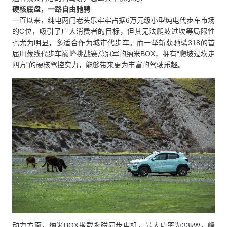
硬核底盘，一路自由驰骋
一直以来，纯电两门老头乐牢牢占据6万元级小型纯电代步车市场
的C位，吸引了广大消费者的目标，但其无法爬坡过坎等局限性
也尤为明显，多适合作为城市代步车。而一举斩获驰骋318的首
届川藏线代步车巅峰挑战赛总冠军的纳米BOX，拥有“爬坡过坎走
四方”的硬核驾控实力，能够带来更为丰富的驾驶乐趣。
动力方面，纳米BOX搭载永磁同步电机，最大功率为33kW，峰