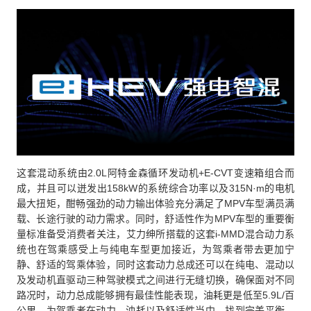
这套混动系统由2.0L阿特金森循环发动机+E-CVT变速箱组合而
成，并且可以迸发出158kW的系统综合功率以及315N·m的电机
最大扭矩，酣畅强劲的动力输出体验充分满足了MPV车型满员满
载、长途行驶的动力需求。同时，舒适性作为MPV车型的重要衡
量标准备受消费者关注，艾力绅所搭载的这套i-MMD混合动力系
统也在驾乘感受上与纯电车型更加接近，为驾乘者带去更加宁
静、舒适的驾乘体验，同时这套动力总成还可以在纯电、混动以
及发动机直驱动三种驾驶模式之间进行无缝切换，确保面对不同
路况时，动力总成能够拥有最佳性能表现，油耗更是低至5.9L/百
公里，为驾乘者在动力、油耗以及舒适性当中，找到完美平衡。