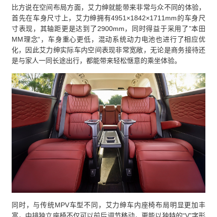
比方说在空间布局方面，艾力绅就能带来非常与众不同的体验，
首先在车身尺寸上，艾力绅拥有4951×1842×1711mm的车身尺
寸表现，其轴距更是达到了2900mm，同时得益于采用了”本田
MM理念“，车身重心更低，混动系统动力电池也进行了相应优
化，因此艾力绅实际车内空间表现非常宽敞，无论是商务接待还
是与家人一同长途出行，都能带来轻松惬意的乘坐体验。
同时，与传统MPV车型不同，艾力绅车内座椅布局明显更加丰
富，中排独立座椅不仅可以前后调节移动，更能以独特的“V”字形