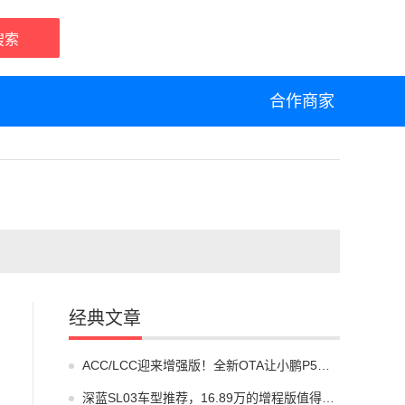
搜索
合作商家
经典文章
ACC/LCC迎来增强版！全新OTA让小鹏P5智能辅助驾驶又上新高度...
深蓝SL03车型推荐，16.89万的增程版值得推荐！...