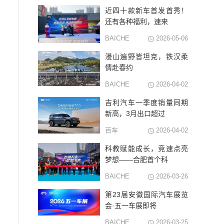
近四十款新车首发首秀！
还有各种福利，速来
BAICHE
2026-05-06
漫山遍野皆坦克，铁汉柔
情赴春约
BAICHE
2026-04-02
吉利汽车一季度销量同期
新高，3月出口超过
百车
2026-04-02
科教赋能成长，竞速点亮
梦想——合肥首个科
BAICHE
2026-03-26
第23届安徽国际汽车展览
会·五一车展即将
BAICHE
2026-03-25