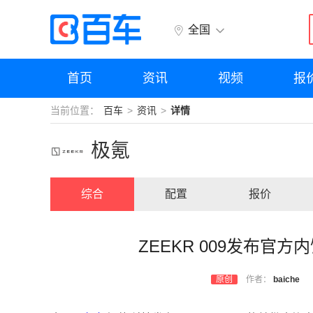
全国
首页
资讯
视频
报
当前位置：
百车
资讯
详情
极氪
综合
配置
报价
ZEEKR 009发布官
原创
作者：
baiche