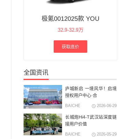
极氪0012025款 YOU
32.9-32.9万
获取底价
全国资讯
庐城新启 一境风华！启境
授权用户中心·合
BAICHE
2026-06-29
长城炮Hi4-T武汉站深度链
接用户价值
BAICHE
2026-05-29