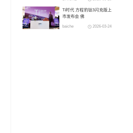
Ti时代 方程豹钛3闪充版上
市发布会 佛
baiche
2026-03-24