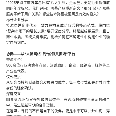
“2025安徽年度汽车总评榜”八大奖项，是荣誉，更是行业价值取
向的年度标尺。我们追问：哪些产品重新定义了细分市场？哪些
服务革新了用户关系？哪些技术路径被证明是有效的投入？
标杆企业分享：
特邀卓越企业代表，致力解构其成功背后的核心范式，将围绕
“复杂市场下的增长之道” 展开深度分享。将超越成果展示，直击
商业本质，围绕关键维度，剖析如何在不确定性中构建企业的确
定性与韧性。
协奏——从“人际网络”到“价值共振场”平台：
交流平台：
500余位行业决策者齐聚，涵盖政府、企业、经销商、媒体等全
产业链代表。
仪式链接：
从新会员授牌到商协会发展联盟成立，每一次仪式都是对共同体
身份的强化确认。
深度交互：
圆桌交流环节旨在打破信息壁垒，在观点的碰撞与资源的耦合
中，催生超越预期的合作契机。
在这里，寻找的不仅是当下的伙伴，更是未来可以共赴山海、穿