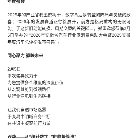
年度盛会
2025年的产业答卷墨迹初干，数字背后是转型的阵痛与突破的欣
喜；2026年的发展赛道正徐徐展开，前方是格局重构的无限可
能。于这新旧动能转换、周期交替的关键隘口，郑重邀您莅临2月
5日举办的 “2026年安徽省汽车行业促消费启动大会暨2025安徽
年度汽车总评榜发布盛典” 。
同心聚力 徽映未来
2月5日
本次盛典致力于
为您提供多个维度的深度价值
从宏观趋势到微观路径
从行业洞见到生态链接
让我们穿透市场迷雾
于变局中明晰自身坐标
在共识中凝聚前行力量
观势——从“统计数字”到“趋势算法”