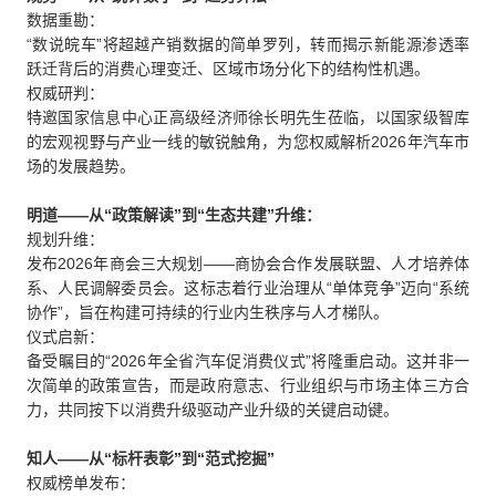
数据重勘：
“数说皖车”将超越产销数据的简单罗列，转而揭示新能源渗透率
跃迁背后的消费心理变迁、区域市场分化下的结构性机遇。
权威研判：
特邀国家信息中心正高级经济师徐长明先生莅临，以国家级智库
的宏观视野与产业一线的敏锐触角，为您权威解析2026年汽车市
场的发展趋势。
明道——从“政策解读”到“生态共建”升维：
规划升维：
发布2026年商会三大规划——商协会合作发展联盟、人才培养体
系、人民调解委员会。这标志着行业治理从“单体竞争”迈向“系统
协作”，旨在构建可持续的行业内生秩序与人才梯队。
仪式启新：
备受瞩目的“2026年全省汽车促消费仪式”将隆重启动。这并非一
次简单的政策宣告，而是政府意志、行业组织与市场主体三方合
力，共同按下以消费升级驱动产业升级的关键启动键。
知人——从“标杆表彰”到“范式挖掘”
权威榜单发布：