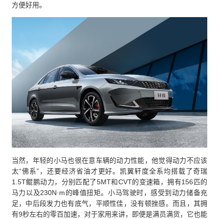
方便好用。
当然，年轻的小马也很在意车辆的动力性能，他觉得动力不应该
太“佛系”，还要经济省油才更好。凯翼轩度全系均搭载了奇瑞
1.5T鲲鹏动力，分别匹配了5MT和CVT的变速箱，拥有156匹的
马力以及230N·m的峰值扭矩。小马驾驶时，感受到动力储备充
足，中后段发力也有底气，平顺性佳，没有顿挫感。而且，其拥
有9秒左右的零百加速，对于家用来讲，即便是满员满货，它也能