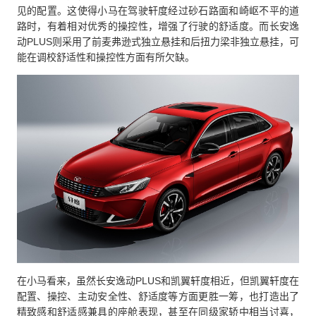
见的配置。这使得小马在驾驶轩度经过砂石路面和崎岖不平的道
路时，有着相对优秀的操控性，增强了行驶的舒适度。而长安逸
动PLUS则采用了前麦弗逊式独立悬挂和后扭力梁非独立悬挂，可
能在调校舒适性和操控性方面有所欠缺。
在小马看来，虽然长安逸动PLUS和凯翼轩度相近，但凯翼轩度在
配置、操控、主动安全性、舒适度等方面更胜一筹，也打造出了
精致感和舒适感兼具的座舱表现，甚至在同级家轿中相当讨喜，