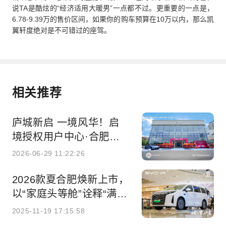
说TA是酷炫的“经济适用大暖男”一点都不过。更重要的一点是，
6.78-9.39万的售价区间，如果你的购车预算在10万以内，那么凯
翼轩度绝对是不可错过的座驾。
相关推荐
庐城新启 一境风华！启
境授权用户中心·合肥庐
阳蒙城北路盛大开业
2026-06-29 11:22:26
2026款夏合肥焕新上市，
以“家庭头等舱”诠释“满载
全家人的爱”
2025-11-19 17:15:58