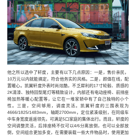
他之所以选中了轩度，主要有以下几点原因：一是，售价亲民，
10万元以内就能搞定，符合他务实的风格。二是，颜值在线，配
置暖心。凯翼轩度外表时尚炫酷，不乏犀利的17寸轮毂、质感的
2K清漆、独特回型尾灯等精致设计，内部还有电动座椅、前排座
椅加热等暖心配置等，让它在一堆家轿中有了自己独特的小个
性。三是，空间够用，调度灵活。凯翼轩度的三围表现为
4666/1825/1483mm，轴距2700mm，定位紧凑级别，在同级车
中车身宽度遥遥领先，可满足5口家庭的集体出行。而且，轩度的
空间调整灵活，后排座椅不仅可以4/6分离放倒，也可以全部放
倒，空间组合更加多变，在需要装载一些大件物品时，使用更加